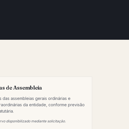
as de Assembleia
s das assembleias gerais ordinárias e
raordinárias da entidade, conforme previsão
atutária.
vo disponibilizado mediante solicitação.