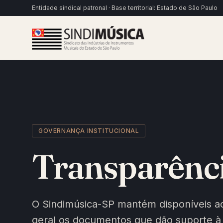
Pular para o conteúdo
Entidade sindical patronal · Base territorial: Estado de São Paulo
GOVERNANÇA INSTITUCIONAL
Transparência
O Sindimúsica-SP mantém disponíveis aos
geral os documentos que dão suporte à